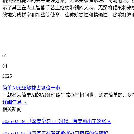
格类型机械人的先辈处理方案，无论是家庭帮理、物流配送，虽
示了其正在人工智能手艺上继续带领的大志。无疑将鞭策将来
效地完成拼字和扣篮等使命，这种矫捷性和精确性，谷歌打算
01
04
2025
简单AI无望敏捷占领这一市
一款名为简单AI的AI证件照生成器悄悄问世，通过简单的几步
详细信息 >
相关新闻
2025-02-19 「深度学习+」时代，百度画出了这张 A
2025-03-23 展示其正在智能数据办事范畴的深挚积