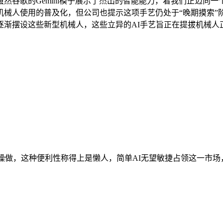
然谷歌的Gemini模子展示了杰出的智能能力，着我们正迈向
机械人使用的普及化，但公司也提示这项手艺仍处于“晚期摸索”
逐渐摆设这些新型机械人，这些立异的AI手艺旨正在提拔机械人
操做，这种便利性称得上是懒人，简单AI无望敏捷占领这一市场，简