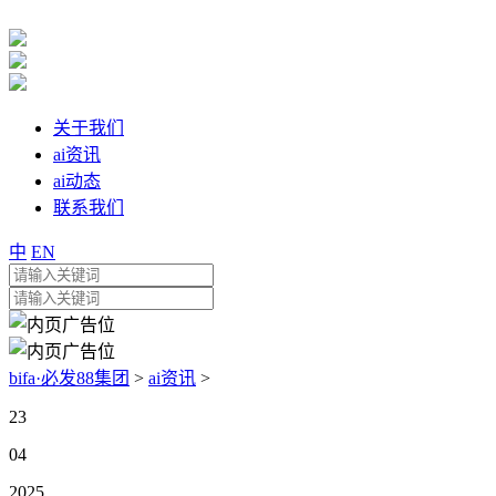
关于我们
ai资讯
ai动态
联系我们
中
EN
bifa·必发88集团
>
ai资讯
>
23
04
2025